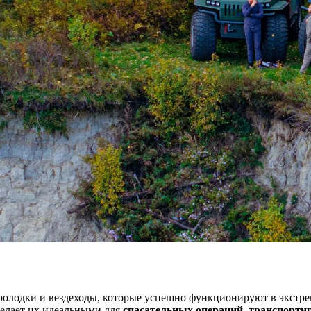
эролодки и вездеходы, которые успешно функционируют в экстр
 делает их идеальными для
спасательных операций
,
транспортир