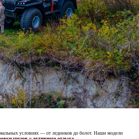
емальных условиях — от ледников до болот. Наши модели
овки грузов
и
активного отдыха
.