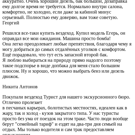
аккуратно. Очень хороший дизель, бак большой, дозаправка
ему долгое время не требуется. Нормально внутри салона,
комфортно, не холодно, если даже за кабиной минус
серьезный. Полностью ему доверяю, вам тоже советую.
Георгий
Решился все-таки купить вездеход. Купил модель Егерь, он
оправдал все мои ожидания. Машина просто бомба!
Она легко преодолевает любые препятствия, благодаря чему я
могу добраться до самых отдалённых уголков с комфортом.
Ещё порадовало, что тут есть запасной второй бак.
Я люблю выбираться на природу прямо надолго поэтому
такое подспорье в виде допбака для меня стало большим
плюсом. Ну и хорошо, что можно выбрать бенз или дизель
движок.
Никита Антонов
Покупали вездеход Турист для нашего экскурсионного бюро.
Отлично пролезает
в песчаных карьерах, болотистых местностях, идеален как в
жару, так и холод - кузов закрытого типа. У нас туристы
просто без ума от поездок на этом траке. Часто люди вообще
берут "семейный тариф" и ездят на два-три дня семьей на
отдых. Мы только водителя и сам трак предоставляем
отдыхающим.