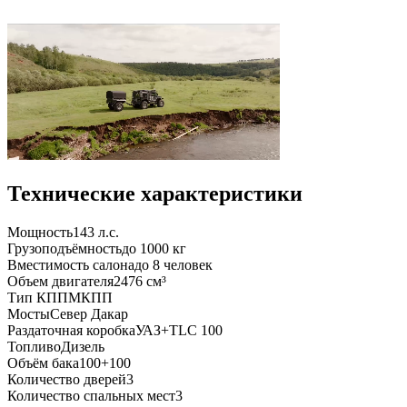
Технические характеристики
Мощность
143 л.с.
Грузоподъёмность
до 1000 кг
Вместимость салона
до 8 человек
Объем двигателя
2476 см³
Тип КПП
МКПП
Мосты
Север Дакар
Раздаточная коробка
УАЗ+TLC 100
Топливо
Дизель
Объём бака
100+100
Количество дверей
3
Количество спальных мест
3