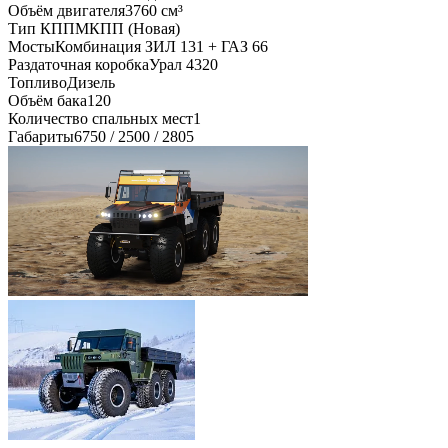
Объём двигателя
3760 см³
Тип КПП
МКПП (Новая)
Мосты
Комбинация ЗИЛ 131 + ГАЗ 66
Раздаточная коробка
Урал 4320
Топливо
Дизель
Объём бака
120
Количество спальных мест
1
Габариты
6750 / 2500 / 2805