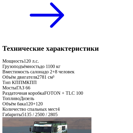
Технические характеристики
Мощность
120 л.с.
Грузоподъёмность
до 1100 кг
Вместимость салона
до 2+8 человек
Объём двигателя
2781 см³
Тип КПП
МКПП
Мосты
ГАЗ 66
Раздаточная коробка
FOTON + TLC 100
Топливо
Дизель
Объём бака
120+120
Количество спальных мест
4
Габариты
5135 / 2500 / 2805