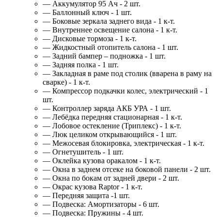
— Аккумулятор 95 Ач - 2 шт.
— Баллонный ключ - 1 шт.
— Боковые зеркала заднего вида - 1 к-т.
— Внутреннее освещение салона - 1 к-т.
— Дисковые тормоза - 1 к-т.
— Жидкостный отопитель салона - 1 шт.
— Задний бампер – подножка - 1 шт.
— Задняя полка - 1 шт.
— Закладная в раме под столик (вварена в раму на
сварке) - 1 к-т.
— Компрессор подкачки колес, электрический - 1
шт.
— Контроллер заряда АКБ УРА - 1 шт.
— Лебёдка передняя стационарная - 1 к-т.
— Лобовое остекление (Триплекс) - 1 к-т.
— Люк целиком открывающийся - 1 шт.
— Межосевая блокировка, электрическая - 1 к-т.
— Огнетушитель - 1 шт.
— Оклейка кузова оракалом - 1 к-т.
— Окна в заднем отсеке на боковой панели - 2 шт.
— Окна по бокам от задней двери - 2 шт.
— Окрас кузова Raptor - 1 к-т.
— Передняя защита -1 шт.
— Подвеска: Амортизаторы - 6 шт.
— Подвеска: Пружины - 4 шт.