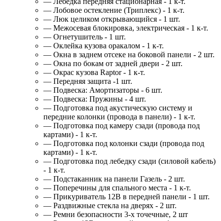
— Лебёдка передняя стационарная - 1 к-т.
— Лобовое остекление (Триплекс) - 1 к-т.
— Люк целиком открывающийся - 1 шт.
— Межосевая блокировка, электрическая - 1 к-т.
— Огнетушитель - 1 шт.
— Оклейка кузова оракалом - 1 к-т.
— Окна в заднем отсеке на боковой панели - 2 шт.
— Окна по бокам от задней двери - 2 шт.
— Окрас кузова Raptor - 1 к-т.
— Передняя защита -1 шт.
— Подвеска: Амортизаторы - 6 шт.
— Подвеска: Пружины - 4 шт.
— Подготовка под акустическую систему и
передние колонки (провода в панели) - 1 к-т.
— Подготовка под камеру сзади (провода под
картами) - 1 к-т.
— Подготовка под колонки сзади (провода под
картами) - 1 к-т.
— Подготовка под лебедку сзади (силовой кабель)
- 1 к-т.
— Подстаканник на панели Газель - 2 шт.
— Поперечины для спального места - 1 к-т.
— Прикуриватель 12В в передней панели - 1 шт.
— Раздвижные стекла на дверях - 2 шт.
— Ремни безопасности 3-х точечные, 2 шт