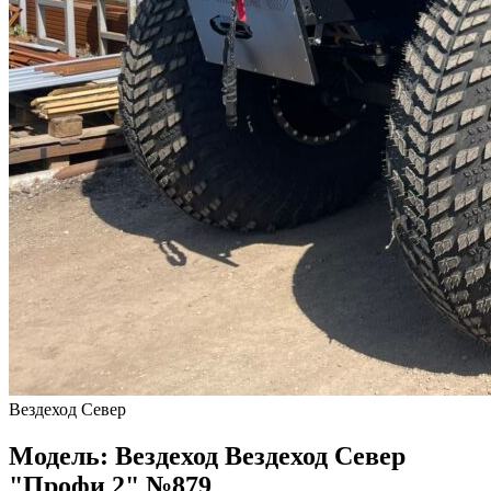
Вездеход Север
Модель: Вездеход Вездеход Север
"Профи 2" №879