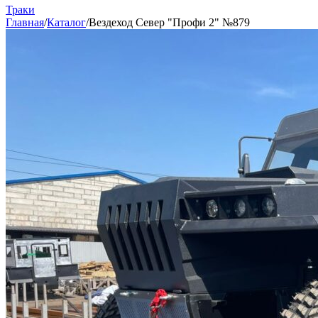
Траки
Главная
/
Каталог
/
Вездеход Север "Профи 2" №879