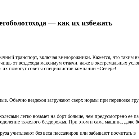
гоболотохода — как их избежать
обычный транспорт, включая внедорожники. Кажется, что таким
ишь от вездехода максимум отдачи, даже в экстремальных усло
ть их помогут советы специалистов компании «Север»!
алые.
Обычно вездеход загружают сверх нормы при перевозке гру
олесами легко возьмет на борт больше, чем предусмотрено ее 
доление тяжелого бездорожья. При этом и сама машина, даже бе
груза учитывают без веса пассажиров или забывают посчитать в