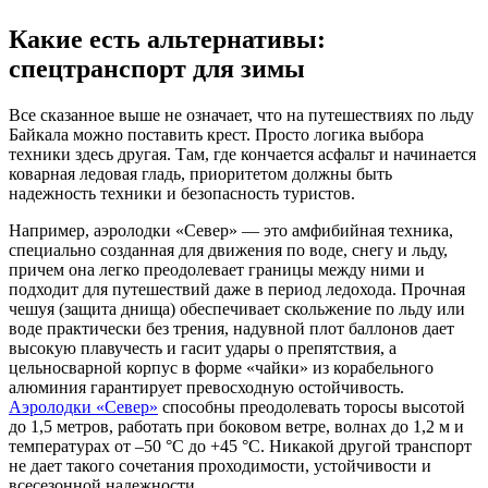
Какие есть альтернативы:
спецтранспорт для зимы
Все сказанное выше не означает, что на путешествиях по льду
Байкала можно поставить крест. Просто логика выбора
техники здесь другая. Там, где кончается асфальт и начинается
коварная ледовая гладь, приоритетом должны быть
надежность техники и безопасность туристов.
Например, аэролодки «Север» — это амфибийная техника,
специально созданная для движения по воде, снегу и льду,
причем она легко преодолевает границы между ними и
подходит для путешествий даже в период ледохода. Прочная
чешуя (защита днища) обеспечивает скольжение по льду или
воде практически без трения, надувной плот баллонов дает
высокую плавучесть и гасит удары о препятствия, а
цельносварной корпус в форме «чайки» из корабельного
алюминия гарантирует превосходную остойчивость.
Аэролодки «Север»
способны преодолевать торосы высотой
до 1,5 метров, работать при боковом ветре, волнах до 1,2 м и
температурах от –50 °C до +45 °C. Никакой другой транспорт
не дает такого сочетания проходимости, устойчивости и
всесезонной надежности.