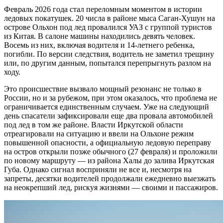
Февраль 2026 года стал переломным моментом в истории
ледовых покатушек. 20 числа в районе мыса Саган-Хушун на
острове Ольхон под лед провалился УАЗ с группой туристов
из Китая. В салоне машины находились девять человек.
Восемь из них, включая водителя и 14-летнего ребенка,
погибли. По версии следствия, водитель не заметил трещину
или, по другим данным, попытался перепрыгнуть разлом на
ходу.
Это происшествие вызвало мощный резонанс не только в
России, но и за рубежом, при этом оказалось, что проблема не
ограничивается единственным случаем. Уже на следующий
день спасатели зафиксировали еще два провала автомобилей
под лед в том же районе. Власти Иркутской области
отреагировали на ситуацию и ввели на Ольхоне режим
повышенной опасности, а официальную ледовую переправу
на остров открыли позже обычного (27 февраля) и проложили
по новому маршруту — из района Халы до залива Иркутская
Губа. Однако сигнал восприняли не все и, несмотря на
запреты, десятки водителей продолжали ежедневно выезжать
на неокрепший лед, рискуя жизнями — своими и пассажиров.