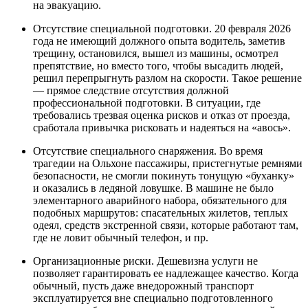
на эвакуацию.
Отсутствие специальной подготовки. 20 февраля 2026
года не имеющий должного опыта водитель, заметив
трещину, остановился, вышел из машины, осмотрел
препятствие, но вместо того, чтобы высадить людей,
решил перепрыгнуть разлом на скорости. Такое решение
— прямое следствие отсутствия должной
профессиональной подготовки. В ситуации, где
требовались трезвая оценка рисков и отказ от проезда,
сработала привычка рисковать и надеяться на «авось».
Отсутствие специального снаряжения. Во время
трагедии на Ольхоне пассажиры, пристегнутые ремнями
безопасности, не смогли покинуть тонущую «буханку»
и оказались в ледяной ловушке. В машине не было
элементарного аварийного набора, обязательного для
подобных маршрутов: спасательных жилетов, теплых
одеял, средств экстренной связи, которые работают там,
где не ловит обычный телефон, и пр.
Организационные риски. Дешевизна услуги не
позволяет гарантировать ее надлежащее качество. Когда
обычный, пусть даже внедорожный транспорт
эксплуатируется вне специально подготовленного