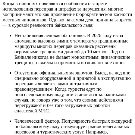
Когда в новостях появляются сообщения о запрете
использования переправ и штрафах за нарушения, многие
воспринимают это как проявление бюрократической косности
местных чиновников. Однако на самом деле причина запретов
— в суровой реальности байкальского льда:
Нестабильная ледовая обстановка. В 2026 году из-за
аномально высоких зимних температур традиционные
маршруты многих переправ оказались рассечены
огромными трещинами длиной до 10 метров. Лед на
Байкале никогда не бывает монолитным: динамические
трещины, нажимы и промоины возникают внезапно.
Отсутствие официальных маршрутов. Выезд на лед вне
специально оборудованной и принятой в эксплуатацию
переправы является административным
правонарушением. Когда туристы едут по
неисследованному льду, они становятся заложниками
случая, не говоря уже о том, что своими действиями
перегружают и без того загруженных работой
спасателей МЧС.
Человеческий фактор. Популярность быстрых экскурсий
по байкальскому льду стимулирует рынок нелегальных
перевозок и туристических услуг. Например,