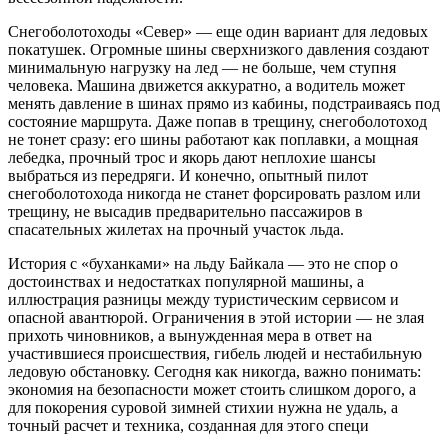
Снегоболотоходы «Север» — еще один вариант для ледовых
покатушек. Огромные шины сверхнизкого давления создают
минимальную нагрузку на лед — не больше, чем ступня
человека. Машина движется аккуратно, а водитель может
менять давление в шинах прямо из кабины, подстраиваясь под
состояние маршрута. Даже попав в трещину, снегоболотоход
не тонет сразу: его шины работают как поплавки, а мощная
лебедка, прочный трос и якорь дают неплохие шансы
выбраться из передряги. И конечно, опытный пилот
снегоболотохода никогда не станет форсировать разлом или
трещину, не высадив предварительно пассажиров в
спасательных жилетах на прочный участок льда.
История с «буханками» на льду Байкала — это не спор о
достоинствах и недостатках популярной машины, а
иллюстрация разницы между туристическим сервисом и
опасной авантюрой. Ограничения в этой истории — не злая
прихоть чиновников, а вынужденная мера в ответ на
участившиеся происшествия, гибель людей и нестабильную
ледовую обстановку. Сегодня как никогда, важно понимать:
экономия на безопасности может стоить слишком дорого, а
для покорения суровой зимней стихии нужна не удаль, а
точный расчет и техника, созданная для этого специ