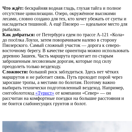
Что ждëт:
бескрайняя водная гладь, глухая тайга и полное
отсутствие цивилизации. Озеро, окружённое высокими
лесами, словно создано для тех, кто хочет убежать от суеты и
насладиться тишиной. А ещё Пяозеро — идеальное место для
рыбалки.
Как добраться:
от Петербурга едем по трассе А-121 «Кола»
до посёлка Лоухи, затем поворачиваем налево в сторону
Пяозерского. Самый сложный участок — дорога к северо-
восточному берегу. В качестве ориентира можно использовать
деревню Зашеек. Часть маршрута пролегает по старым
заброшенным лесовозным дорогам, которые под силу
преодолеть только вездеходу.
Сложности:
большой риск заблудиться. Здесь нет чётких
маршрутов и не работает связь. Путь проходит порой через
заросшие тропы, а местами по болотам. Поэтому важно
выбирать технически подготовленный вездеход. Например,
снегоболотоход
«Турист»
от компании «Север» — он
рассчитан на комфортные поездки на большие расстояния и
не боится слабонесущих грунтов и болот.