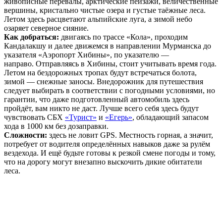
живописные перевалы, арктические пейзажи, величественные
вершины, кристально чистые озера и густые таёжные леса.
Летом здесь расцветают альпийские луга, а зимой небо
озаряет северное сияние.
Как добраться:
двигаясь по трассе «Кола», проходим
Кандалакшу и далее движемся в направлении Мурманска до
указателя «Аэропорт Хибины», по указателю —
направо.
Отправляясь в Хибины, стоит учитывать время года.
Летом на бездорожных тропах будут встречаться болота,
зимой — снежные заносы. Внедорожник для путешествия
следует выбирать в соответствии с погодными условиями, но
гарантии, что даже подготовленный автомобиль здесь
пройдёт, вам никто не даст. Лучше всего себя здесь будут
чувствовать СБХ
«Турист»
и
«Егерь»
, обладающий запасом
хода в 1000 км без дозаправки.
Сложности:
здесь не ловит GPS.
Местность горная, а значит,
потребует от водителя определённых навыков даже за рулём
вездехода. И ещё будьте готовы к резкой смене погоды и тому,
что на дорогу могут внезапно выскочить дикие обитатели
леса.