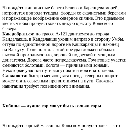
Что ждëт:
живописные берега Белого и Баренцева морей,
нетронутая природа тундры, фьорды со скалистыми берегами
и поражающее воображение северное сияние. Это идеальное
место, чтобы прочувствовать дикую красоту Кольского
Севера.
Как добраться:
по трассе А-121 двигаемся до города
Кандалакша, в Кандалакше уходим направо в сторону Умбы,
оттуда по единственной дороге на Кашкаранцы и наконец —
на Варзугу.
Транспорт для этой поездки должен обладать
высокой проходимостью, хорошей подвеской и мощным
двигателем. Дорога часто непредсказуема. Грунтовые участки
сменяются болотами, болота — приливными зонами.
Некоторые участки пути могут быть и вовсе затоплены.
Сложности:
быстро меняющаяся погода северных широт
может стать серьезным препятствием на пути. Сложная
навигация требует повышенного внимания.
Хибины — лучше гор могут быть только горы
Что ждёт:
горный массив на Кольском полуострове — это