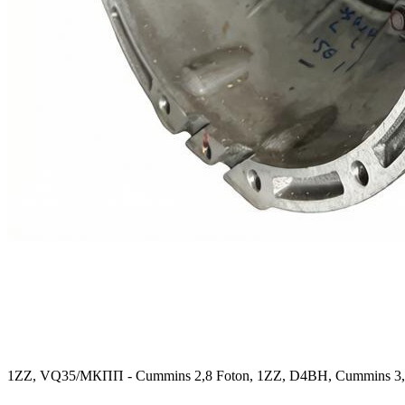
1ZZ, VQ35/МКПП - Cummins 2,8 Foton, 1ZZ, D4BH, Cummins 3,