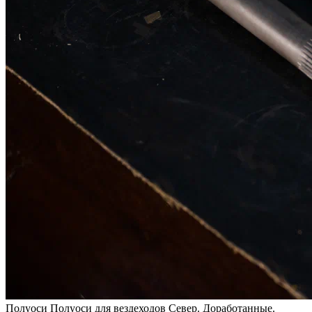
Полуоси
Полуоси для вездеходов Север. Доработанные.