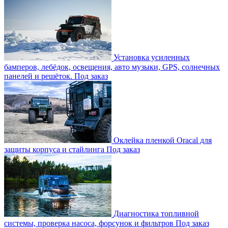
Установка усиленных
бамперов, лебёдок, освещения, авто музыки, GPS, солнечных
панелей и решёток.
Под заказ
Оклейка пленкой Oracal для
защиты корпуса и стайлинга
Под заказ
Диагностика топливной
системы, проверка насоса, форсунок и фильтров
Под заказ